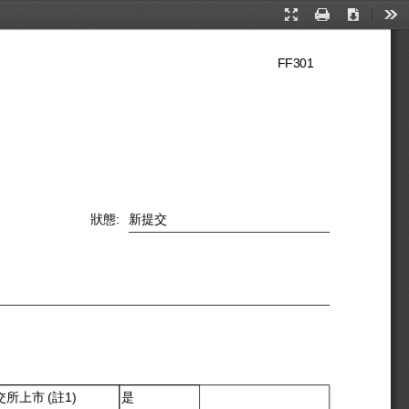
Presentation
Print
Download
Too
Mode
FF301
狀態:
新提交
是
所上市 (註1)