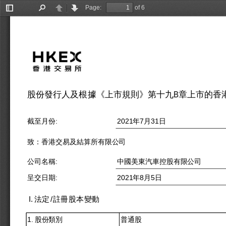
Page:
of 6
Toggle
Find
Previous
Next
Sidebar
股份發行人及根據《上市規則》第十九B章上市的香
2021年7月31日
截至月份:
致：香港交易及結算所有限公司
公司名稱:
中國美東汽車控股有限公司
2021年8月5日
呈交日期:
I. 法定/註冊股本變動
普通股
1. 股份類別