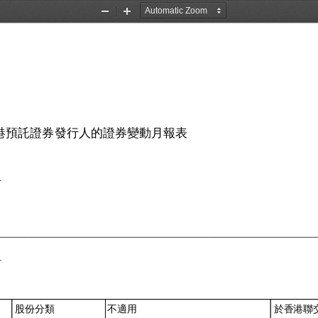
Zoom
Zoom
Out
In
港預託證券發行人的證券變動月報表 
股份分類
不適用
於香港聯交