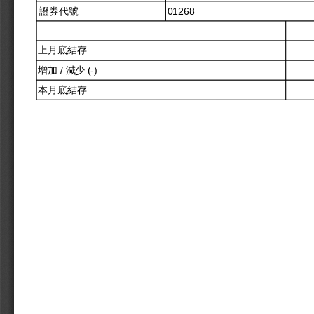
證券代號
01268
上月底結存
增加 / 減少 (-)
本月底結存